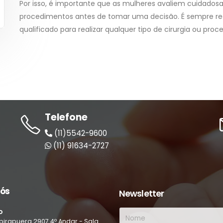
Por isso, é importante que as mulheres avaliem cuidados
procedimentos antes de tomar uma decisão. É sempre re
qualificado para realizar qualquer tipo de cirurgia ou pro
Telefone
(11)5542-9600
(11) 91634-2727
nós
Newsletter
o
Ibirapuera
2907
4º Andar - Sala