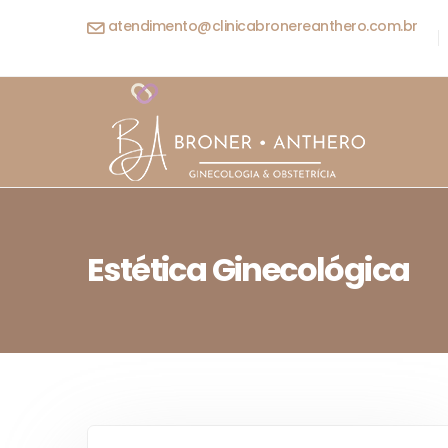
atendimento@clinicabronereanthero.com.br
Estética Ginecológica